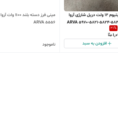
باتری لیتیوم 12 ولت دریل شارژی آروا
مینی فرز دسته بلند ۱۱۰۰ و
 ARVA 5970-5821-5824-5822-
ARVA 5556
21
%
1,
افزودن به سبد
ناموجود