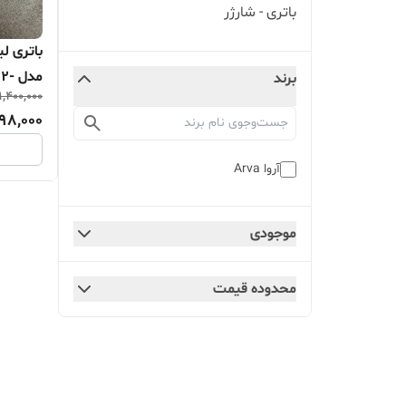
باتری - شارژر
مدل
برند
1,400,000
5820
098,000
آروا Arva
موجودی
محدوده قیمت