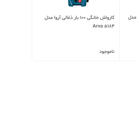
ات آروا مدل
کارواش خانگی ۱۰۰ بار ذغالی آروا مدل
Arva 5184
ناموجود