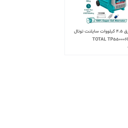
موتور برق 4.5 کیلووات سایلنت توتال