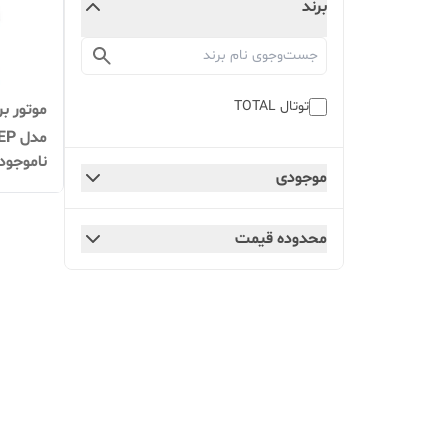
برند
توتال TOTAL
مدل TOTAL TP550006EP
ناموجود
موجودی
محدوده قیمت