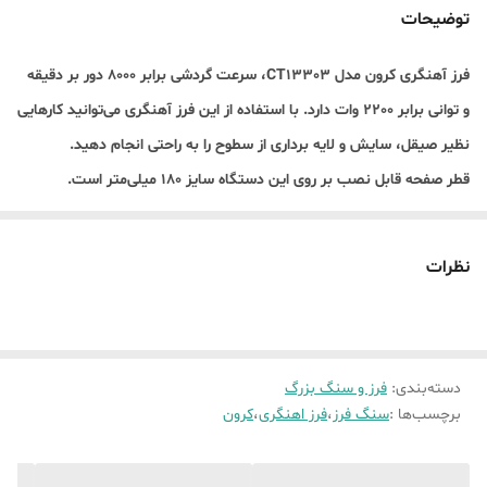
قطر صفحه
180 میلی متر
توضیحات
گارانتی
گارانتي 12 ماهه شرکت کرون
فرز آهنگری کرون مدل CT13303، سرعت گردشی برابر 8000 دور بر دقیقه
و توانی برابر 2200 وات دارد. با استفاده از این فرز آهنگری می‌توانید کارهایی
وزن
4.3 کیلوگرم
نظیر صیقل، سایش و لایه برداری از سطوح را به راحتی انجام دهید.
سایر توضیحات
قابلیت نصب دسته کمکی از سه جهت مختلف
قطر صفحه قابل نصب بر روی این دستگاه سایز 180 میلی‌متر است.
/ مجهز به کلید قفل کن
از دیگر ویژگی‌های فرز آهنگری کرون مدل CT13303 می‌توان به قابلیت
نصب دسته کمکی در 3 جهت، کلید قفل کن و گیربکس با تکنولوژی جدید
نظرات
جهت کاهش گریس‌کاری و افزایش طول عمر اشاره کرد.
دسته‌بندی
:
فرز و سنگ بزرگ
برچسب‌ها :
سنگ فرز
،
فرز اهنگری
،
کرون