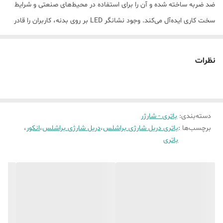
ضد ضربه ساخته شده و آن را برای استفاده در محیط‌های صنعتی و شرایط
سخت کاری ایده‌آل می‌کند. وجود نشانگر LED بر روی بدنه، کاربران را قادر
می‌سازد که در هر لحظه میزان شارژ باقی‌مانده را بررسی کرده و از برنامه‌ریزی
دقیق‌تری برای کار بهره‌مند شوند. سازگاری این باتری با تمام مدل‌های
نظرات
شارژی پی ام و آنکور با حرف D، انعطاف‌پذیری بیشتری را به مجموعه ابزار
شما اضافه می‌کند.
باتری براشلس 20 ولت آنکور با قابلیت شارژ سریع و استفاده از فست
دسته‌بندی
:
باتری - شارژر
شارژرهای تخصصی این برند، در زمان صرفه‌جویی کرده و بهره‌وری را افزایش
برچسب‌ها :
باتری دریل شارژی براشلس
،
دریل شارژی براشلس
،
انکور
،
می‌دهد. این محصول دارای تائیدیه اروپایی بوده و کیفیت و اصالت آن
باتری
تضمین شده است.