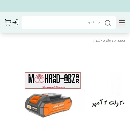
محمد ابزار
/
باتری - شارژر