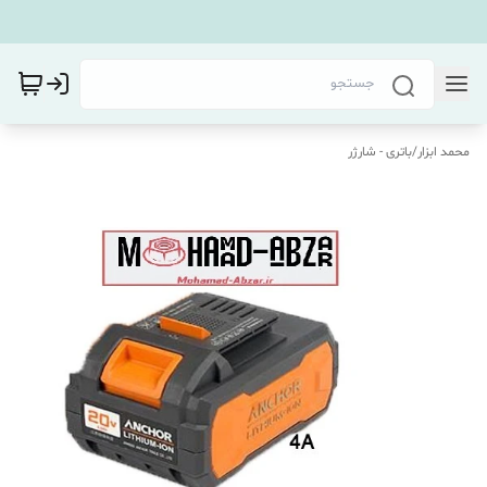
محمد ابزار
/
باتری - شارژر