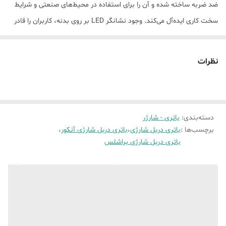
ضد ضربه ساخته شده و آن را برای استفاده در محیط‌های صنعتی و شرایط
سخت کاری ایده‌آل می‌کند. وجود نشانگر LED بر روی بدنه، کاربران را قادر
می‌سازد که در هر لحظه میزان شارژ باقی‌مانده را بررسی کرده و از برنامه‌ریزی
دقیق‌تری برای کار بهره‌مند شوند. سازگاری این باتری با تمام مدل‌های
نظرات
شارژی پی ام و آنکور با حرف D، انعطاف‌پذیری بیشتری را به مجموعه ابزار
شما اضافه می‌کند.
باتری براشلس 20 ولت آنکور با قابلیت شارژ سریع و استفاده از فست
دسته‌بندی
:
باتری - شارژر
شارژرهای تخصصی این برند، در زمان صرفه‌جویی کرده و بهره‌وری را افزایش
برچسب‌ها :
باتری دریل شارژی
،
باتری دریل شارژی آنکور
،
می‌دهد. این محصول دارای تائیدیه اروپایی بوده و کیفیت و اصالت آن
باتری دریل شارژی براشلس
تضمین شده است.