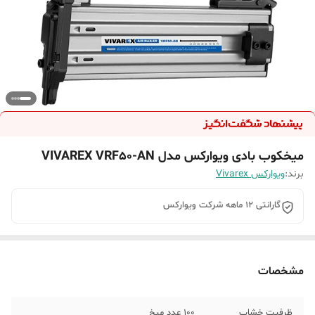
میخکوب بادی ویوارکس مدل VIVAREX VRF50-AN
برند:
ویوارکس Vivarex
گارانتی 12 ماهه شرکت ویوارکس
مشخصات
ظرفیت خشاب
۱۰۰ عدد میخ