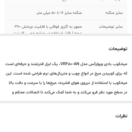
سایز منگنه
منگنه سایز ۱۶ تا ۵۰ میلی متر
سایر توضیحات
مجهز به اگزوز فوقانی با قابلیت چرخش ۳۶۰
درجه / قابل استفاده در صنایع چوبی٬ کابینت
سازی٬ ساخت و ساز و …
توضیحات
حداکثر فشار
4 تا 7 بار
میخکوب بادی ویوارکس مدل VRF50-AN، یک ابزار قدرتمند و حرفه‌ای است
که برای کوبیدن میخ در انواع چوب و متریال‌های نرم طراحی شده است. این
میخکوب با استفاده از نیروی هوای فشرده، میخ‌ها را با سرعت و دقت بالا
در سطح مورد نظر فرو می‌کند و به شما کمک می‌کند تا اتصالات محکم و
یکنواختی را ایجاد کنید.
طراحی ارگونومیک، وزن سبک و قابلیت تنظیم عمق کوبش، این ابزار را به
نظرات
انتخابی ایده‌آل برای صنعتگران، نجاران، کابینت‌سازان و سایر افرادی که به
یک میخکوب بادی با کیفیت و کارآمد نیاز دارند، تبدیل کرده است. در