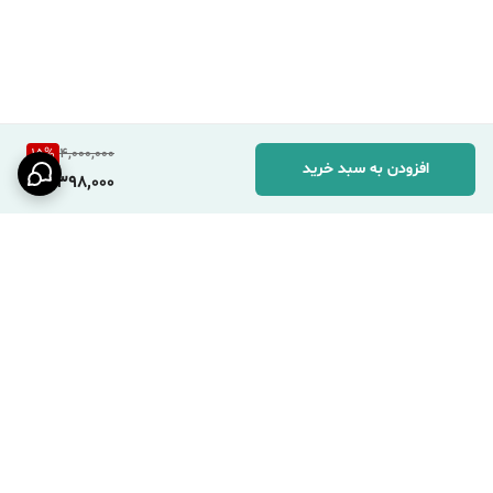
15
%
4,000,000
افزودن به سبد خرید
3,398,000
برگشت به بالا