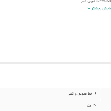
قت
:
0.3± میلی متر
زن
:
وزن دستگاه 700 گرم
ایش بیشتر
الت کالا
:
به سفارش ماکیتا ( تحت لیسانس چین )
لام همراه کالا
:
پایه تلسکوپی. شارژر . عینک . ریموت کنترل . پایه
16 خط عمودی و افقی
30 متر