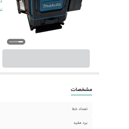
د
و
نم
اص
اق
مشخصات
تعداد خط
برد مفید