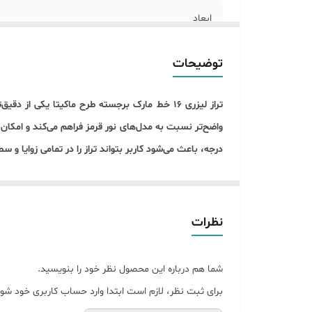
ابعاد
دقت
توضیحات
وزن
تراز لیزری ۱۶ خط مارک برجسته طرح ماکیتا یکی ا
اصالت کالا
درجه، باعث می‌شود کاربر بتواند تراز را در تمامی زوایا و س
اقلام همراه کالا
این دستگاه مجهز به قابلیت خودتراز است و در صورت وجود
بسته به شرایط محیطی، روشنایی خطوط را تنظیم نمایید. د
از لحاظ تجهیزات جانبی، این مدل یک پکیج کامل محسوب 
نظرات
تراز و شارژر ارائه می‌شود. کیف حمل BMC درجه یک نیز حمل و نگهداری دستگاه و لوازم جانبی آن را آسان‌تر کرده و به دوام بالای تجهیزات کمک می‌کند.
شما هم درباره این محصول نظر خود را بنویسید.
انعطاف‌پذیری بالایی در کار ایجاد می‌کند و دقت و سرعت ا
برای ثبت نظر، لازم است ابتدا وارد حساب کاربری خود شوی
این محصول بی نظیر را میتوانید به راحتی از
فروشگاه محمدا