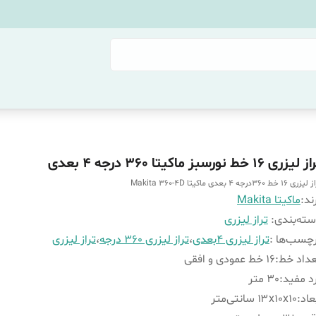
لیزری 16 خط نورسبز ماکیتا 360 درجه 4 بعدی
ی 16 خط 360درجه 4 بعدی ماکیتا Makita 360-4D
ند:
ماکیتا Makita
ته‌بندی
:
تراز لیزری
چسب‌ها :
تراز لیزری 4بعدی
،
تراز لیزری 360 درجه
،
تراز لیزری
داد خط
:
16 خط عمودی و افقی
د مفید
:
30 متر
عاد
:
۱۳x۱۰x۱۰ سانتی‌متر