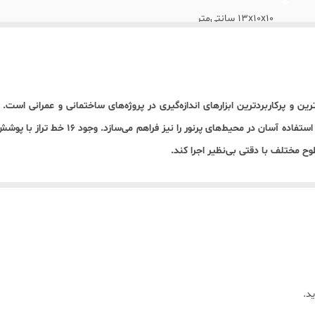
۱۳x۱۰x۱۰ سانتی‌متر
0.3± میلی متر
وزن دستگاه 700 گرم
ز دقیق‌ترین و پرکاربردترین ابزارهای اندازه‌گیری در پروژه‌های ساختمانی و عمرانی 
به سفارش ماکیتا ( تحت لیسانس چین )
طوح مختلف با دقتی بی‌نظیر اجرا کند.
پایه تلسکوپی. شارژر . عینک . ریموت کنترل . پایه
 انحراف، به سرعت آن را اصلاح می‌کند. همچنین امکان تغییر شدت نور لیزر از
کمه قفل پاندول نیز از آسیب‌دیدگی سیستم داخلی دستگاه هنگام حمل‌ونقل جلوگیر
می‌شود. به همراه دستگاه، عینک مخصوص لیزر، پایه مگنتی دیواری، سه پایه ز
جرای پروژه را به طرز چشمگیری افزایش می‌دهد.
د.
بزار
سفارش دهید.