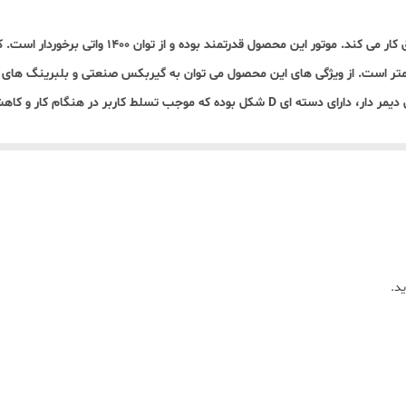
دارد
3 کیلوگرم
ازه قطر صفحه این مدل دستگاه پولیش 180 میلی متر است. از ویژگی های این محصول می توان به گیربکس صنعت
ر و کاهش خستگی وی می شود.این دستگاه را میتوانید از
12 ماهه
 می شود. به وسیله دستگاه پولیش می توان پولیش انواع سطوح را با قدرت و سرع
 پولیش نیاز به مهارت لازم دارد و کاربر باید نکات ایمنی را ضمن استفاده از این 
ستگاه برای کارهایی که طراحی نشده است، بسیار خطرناک می باشد.
و
پولیش رونیکس 6110
در فروشگاه
محمد ابزار
دیدن کنید
.
د.