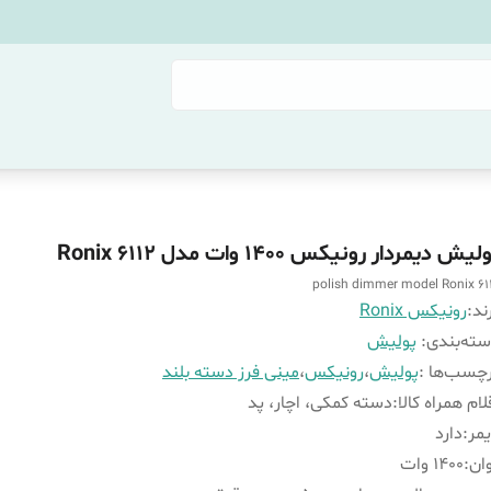
لیش دیمردار رونیکس 1400 وات مدل Ronix 6112
polish dimmer model Ronix 61
ند:
رونیکس Ronix
ته‌بندی
:
پولیش
چسب‌ها :
پولیش
،
رونیکس
،
مینی فرز دسته بلند
لام همراه کالا
:
دسته کمکی، اچار، پد
مر
:
دارد
ان
:
1400 وات