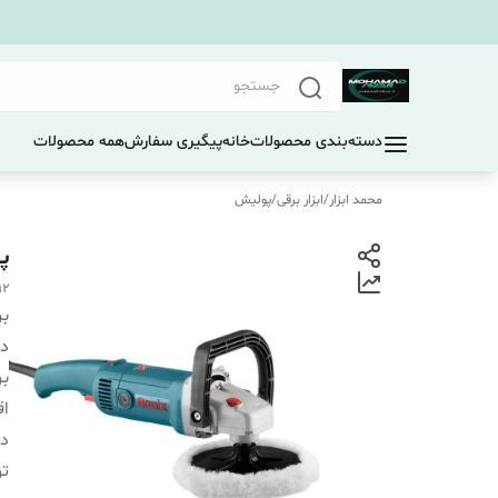
دسته‌بندی محصولات
خانه
پیگیری سفارش
همه محصولات
محمد ابزار
/
ابزار برقی
/
پولیش
پو
12
بر
دس
بر
اق
دی
تو