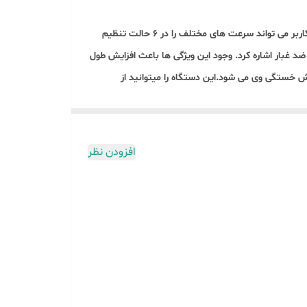
پولیش دیمر دار رونیکس مدل 6112 توسط منبع تغذیه برق کار می کند. موتور این محصول قدرتمند بوده و از توان 1400 واتی برخوردار است. کاربر می تواند سرعت های مختلف را در 6 حالت تنظیم
ی و بلبرینگ های ضد غبار اشاره کرد. وجود این ویژگی ها باعث افزایش طول
ت زیادی انجام داد. همچنین توسط این دستگاه سطوح
دستگاه رعایت نماید. هرگز نباید از دستگاه پولیش برای
افزودن نظر