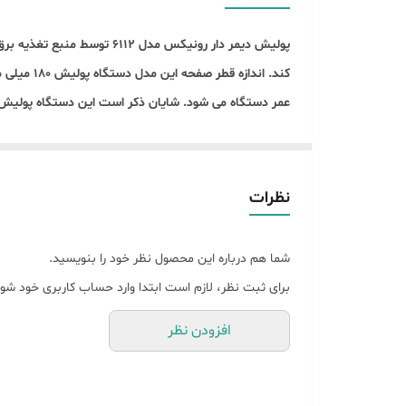
شاسی قفل کن
وزن
کند. اند
عمر دستگاه می شود. شایان ذکر است این دستگاه پولیش دیمر دار، دارای دسته ای D شکل بوده که موجب تسلط کاربر در هنگام کا
گارانتی
فروشگاه محمدابزار
تهیه کنید.
از این دستگاه برای پولیش کاری و سنباده کاری استفاده
صاف و براق و تمیزی می توان ایجاد کرد. استفاده از دستگاه
نظرات
عملیات سنگ زنی استفاده کرد. در واقع استفاده از این د
همچنین میتوانید از محصولات مشابه
WS08-115TNV
شما هم درباره این محصول نظر خود را بنویسید.
برای ثبت نظر، لازم است ابتدا وارد حساب کاربری خود شوی
افزودن نظر