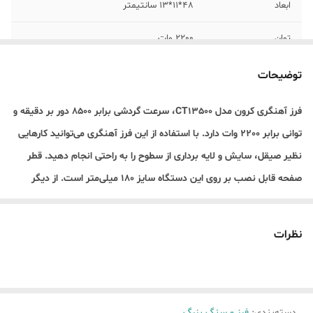
ابعاد
48*11*13 سانتیمتر
توان
2200 وات
گارانتی
12 ماهه
توضیحات
مشخصات شافت
14 میلیمتر
فرز آهنگری کرون مدل CT13500، سرعت گردشی برابر 8500 دور بر دقیقه و
توانی برابر 2200 وات دارد. با استفاده از این فرز آهنگری می‌توانید کارهایی
وزن
5 کیلو گرم
نظیر صیقل، سایش و لایه برداری از سطوح را به راحتی انجام دهید. قطر
اقلام همراه کالا
اچار، مهره زیر و رو، دسته کمکی
صفحه قابل نصب بر روی این دستگاه سایز 180 میلی‌متر است. از دیگر
ویژگی‌های فرز آهنگری کرون مدل CT13500 می‌توان به قابلیت نصب دسته
کمکی در 3 جهت، کلید قفل کن و گیربکس با تکنولوژی جدید جهت کاهش
نظرات
گریس‌کاری و افزایش طول عمر اشاره کرد.
دسته‌بندی
:
فرز و سنگ بزرگ