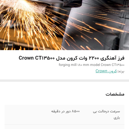
فرز آهنگری 2200 وات کرون مدل Crown CT13500
forging mill 180 mm model Crown CT13500
برند:
کرون Crown
مشخصات
سرعت درحالت بی
8500 دور در دقیقه
باری