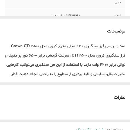
باری
ابعاد
48*11*13 سانتیمتر
مشخصات شافت
14 میلیمتر
توضیحات
وزن
5 کیلوگرم
نقد و بررسی فرز سنگبری 230 میلی متری کرون مدل Crown CT13500
فرز سنگبری کرون مدل CT13500، سرعت گردشی برابر 6500 دور بر دقیقه و
شاسی قفل کن
دارد
توانی برابر 2200 وات دارد. با استفاده از این فرز سنگبری می‌توانید کارهایی
گارانتی
12 ماهه
نظیر صیقل، سایش و لایه برداری از سطوح را به راحتی انجام دهید. قطر
صفحه قابل نصب بر روی این دستگاه سایز 230 میلی‌متر است. از دیگر
اقلام همراه کالا
اچار، مهره زیر و رو، دسته کمکی
ویژگی‌های فرز آهنگری کرون مدل CT13500 می‌توان به قابلیت نصب دسته
نظرات
کمکی در 3 جهت، کلید قفل کن و گیربکس با تکنولوژی جدید جهت کاهش
گریس‌کاری و افزایش طول عمر اشاره کرد.
دسته‌بندی
:
فرز و سنگ بزرگ