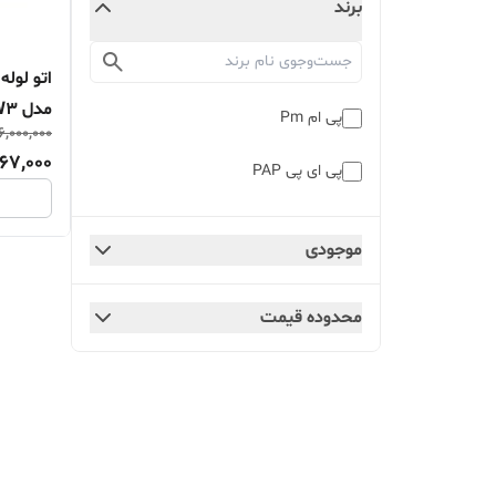
برند
مدل PW3
پی ام Pm
6,000,000
67,000
پی ای پی PAP
موجودی
محدوده قیمت