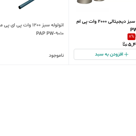
اتو لوله سبز دیجیتالی 2000 وات پی ام
اتولوله سبز 1200 وات پی ای پی
PAP PW-9010
8
%
5,4
افزودن به سبد
ناموجود