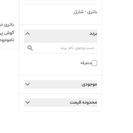
باتری - شارژر
گوش پی ام
برند
ناموجود
متفرقه
موجودی
محدوده قیمت