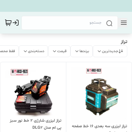
تراز
جدیدترین
برندها
قیمت
دسته‌بندی
فقط محصو
تراز لیزری شارژی 2 خط نور سبز
تراز لیزری سه بعدی 16 خط صفحه
پی ام مدل DLG2