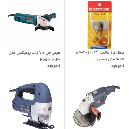
ذغال فرز ماکیتا (303) 7020 و
مینی فرز 710 وات رونیکس مدل
9067 مدل توسن
Ronix 3120
ناموجود
ناموجود