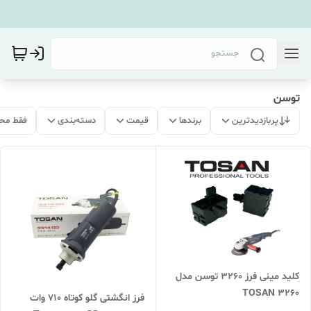
توسن
پربازدیدترین
برندها
قیمت
دسته‌بندی
فقط مح
کلید مینی فرز 3260 توسن مدل
TOSAN 3260
فرز انگشتی گلو کوتاه 710 وات