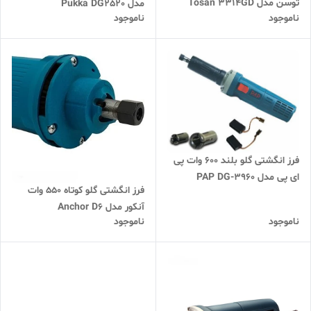
توسن مدل Tosan 3314GD
مدل Pukka DG2520
ناموجود
ناموجود
فرز انگشتی گلو بلند 600 وات پی
ای پی مدل PAP DG-3960
فرز انگشتی گلو کوتاه 550 وات
آنکور مدل Anchor D6
ناموجود
ناموجود