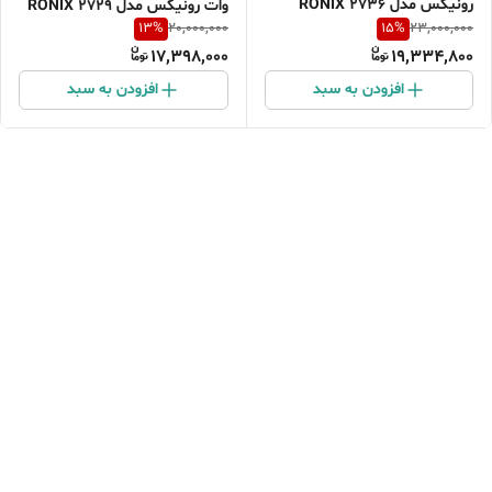
رونیکس مدل 2736 RONIX
وات رونیکس مدل 2729 RONIX
13
%
15
%
20,000,000
23,000,000
17,398,000
19,334,800
افزودن به سبد
افزودن به سبد