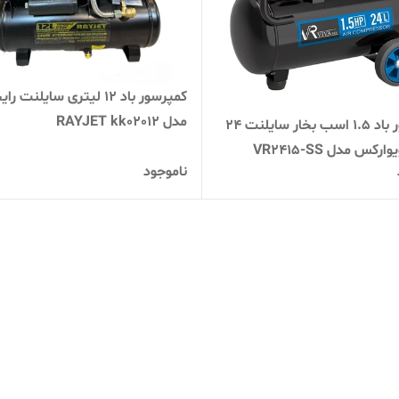
کمپرسور باد ۱2 لیتری سایلنت 
مدل RAYJET kk02012
کمپرسور باد 1.5 اسب بخار سایلنت 24
رکس مدل VR2415-SS
ناموجود