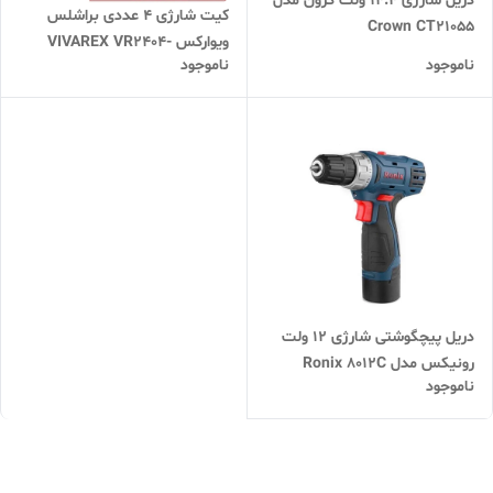
دریل شارژی 14.4 ولت کرون مدل
کیت شارژی 4 عددی براشلس
Crown CT21055
ویوارکس VIVAREX VR2404-
ناموجود
ناموجود
BCK
دریل پیچگوشتی شارژی 12 ولت
رونیکس مدل Ronix 8012C
ناموجود