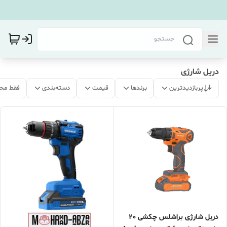
دریل شارژی
پربازدیدترین
برندها
قیمت
دسته‌بندی
فقط مح
دریل شارژی براشلس چکشی 20