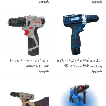
ناموجود
ناموجود
RONIX 8900
دریل پیچ گوشتی شارژی تک باتری
دریل شارژی 12 ولت کرون مدل
پی اِی پی PAP مدل CD-1201
Crown CT21053
ناموجود
ناموجود