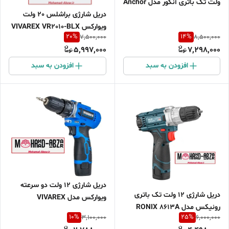
ولت تک باتری آنکور مدل Anchor
دریل شارژی براشلس 20 ولت
DCE15-B1
ویوارکس VIVAREX VR2010-BLX
20
%
14
%
7,500,000
8,500,000
5,997,000
7,298,000
افزودن به سبد
افزودن به سبد
دریل شارژی 12 ولت دو سرعته
دریل شارژی ۱۲ ولت تک باتری
ویوارکس مدل VIVAREX
رونیکس مدل RONIX 8613A
VR1215V-2B
10
%
25
%
3,100,000
6,000,000