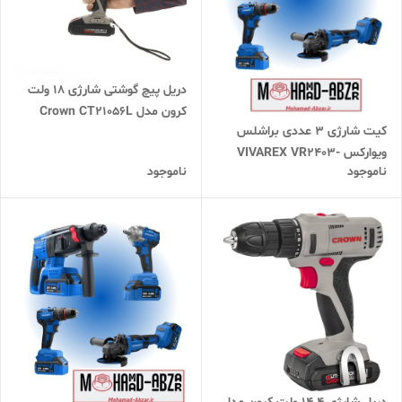
دریل پیچ گوشتی شارژی 18 ولت
کرون مدل Crown CT21056L
کیت شارژی 3 عددی براشلس
ویوارکس VIVAREX VR2403-
ناموجود
ناموجود
BCK