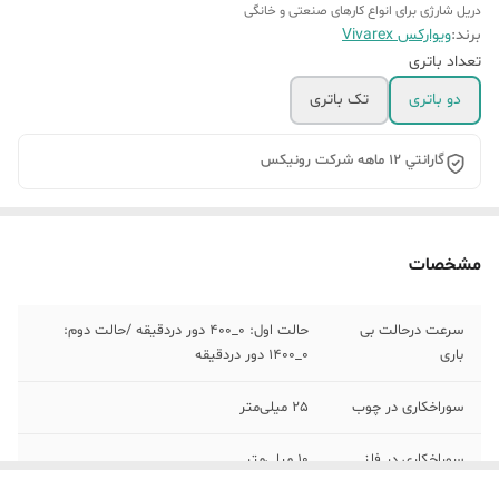
دریل شارژی برای انواع کارهای صنعتی و خانگی
برند:
ویوارکس Vivarex
تعداد باتری
دو باتری
تک باتری
گارانتي 12 ماهه شرکت رونيکس
مشخصات
سرعت درحالت بی
حالت اول: 0_400 دور دردقیقه /حالت دوم:
باری
0_1400 دور دردقیقه
سوراخکاری در چوب
25 میلی‌متر
سوراخکاری در فلز
10 میلی‌متر