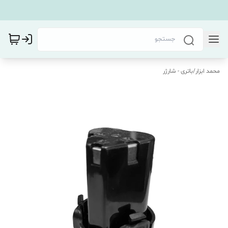
محمد ابزار
/
باتری - شارژر