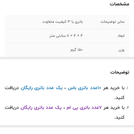
مشخصات
سایر توضیحات
باتری با ۳ کیفیت متفاوت
ابعاد
۴ × ۴ × ۸ سانتی متر
وزن
۱۵۰ گرم
ولتاژ
۱۲ ولت لیتیومی
توضیحات
منبع تغذیه
شارژر ایستاده و سوزنی
با خرید هر
۱۰عدد باتری باس
،
یک عدد باتری رایگان
دریافت
کنید.
با خرید هر
۷عدد باتری پی ام
،
یک عدد باتری رایگان
دریافت
کنید.
با خرید هر
۵عدد باتری پی ام درجه1
،
یک عدد باتری رایگان