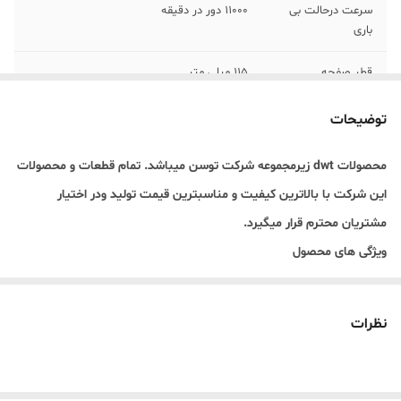
سرعت درحالت بی
11000 دور در دقیقه
باری
قطر صفحه
115 میلی متر
محافظ صفحه
دارد
توضیحات
وزن
1.5 کیلوگرم
محصولات dwt زیرمجموعه شرکت توسن میباشد. تمام قطعات و محصولات
این شرکت با بالاترین کیفیت و مناسبترین قیمت تولید ودر اختیار
گارانتی
6 ماهه
مشتریان محترم قرار میگیرد.
اقلام همراه کالا
مهره زیر و رو، دسته کمکي، محافظ
ویژگی های محصول
دارای موتور با توان 860وات
دیمر
دارد
مجهز به کلید برق کشویی
نظرات
جعبه دنده با پوسته از جنس آلومینیوم جهت خنک شدن سریع تر
سایز و قطر 115 میلی متر برای نصب انواع صفحه برش و ساب
حفاظ فلزی قابل تنظیم و امکان تعویض آسان ذغال