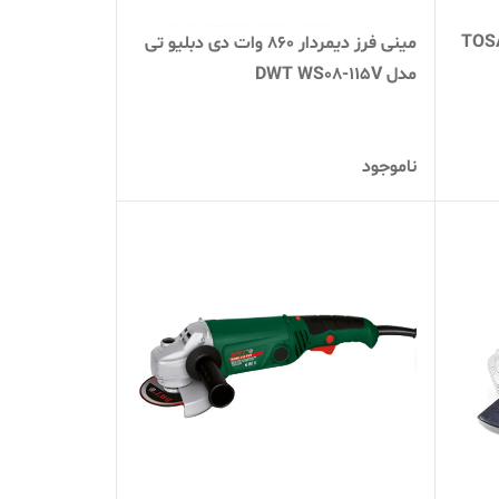
1 وات توسن مدل TOSAN
مینی فرز دیمردار 860 وات دی دبلیو تی
مدل DWT WS08-115V
ناموجود