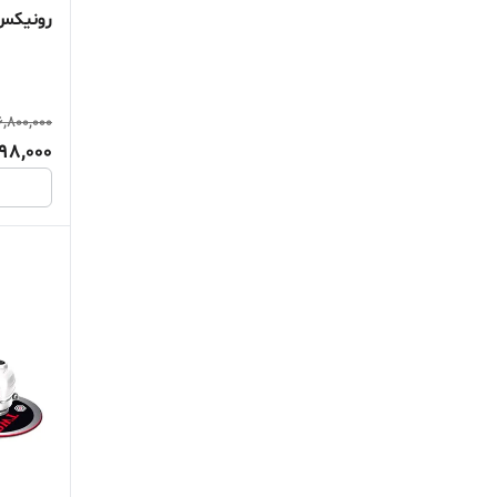
رونیکس مدل N
ماکیتا Makita
6,800,000
98,000