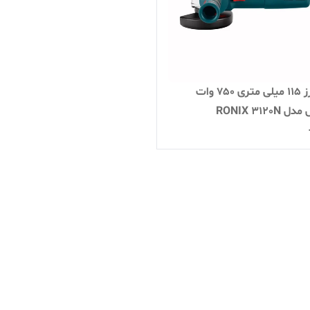
مینی فرز 115 میلی متری 750 وات
RONIX 3120