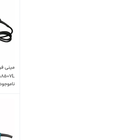
88507L
ناموجود