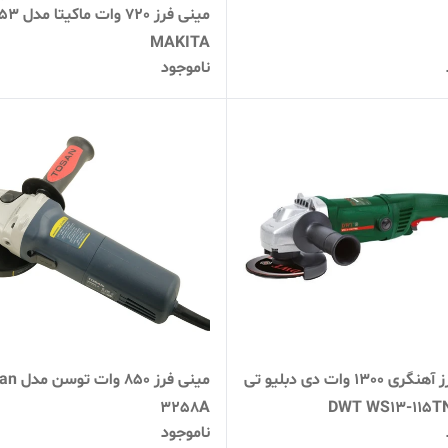
مینی فرز 720 وات
MAKITA
ناموجود
مینی فرز آهنگری 1300 وات دی دبلیو تی
مینی فرز 850 
3258A
ناموجود