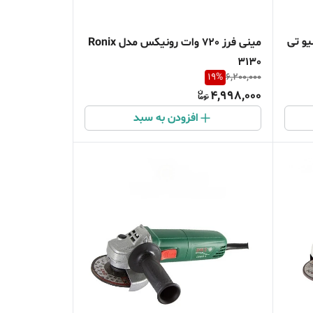
دی دبلیو تی
مینی فرز 720 وات رونیکس مدل Ronix
3130
19
%
6,200,000
4,998,000
افزودن به سبد