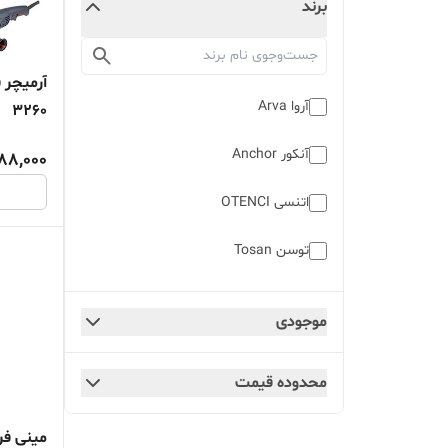
برند
آروا Arva
3260
آنکور Anchor
88,000
اتنسی OTENCI
توسن Tosan
دی دبلیو تی DWT
موجودی
رونیکس Ronix
محدوده قیمت
کرون Crown
کینگ استار KingStar