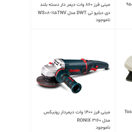
 ماکیتا مدل ۹۵۵۳
مینی فرز 860 وات دیمر دار دسته بلند
دی دبلیو تی DWT مدل WS08-115TNV
ناموجود
وات توسن مدل Tosan
مینی فرز 1400 وات دیمردار رونیکس
مدل RONIX 3160
ناموجود