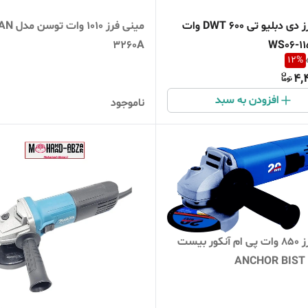
مینی فرز دی دبلیو تی DWT 600 وات
مینی فرز 010
۳۲۶۰A
12
%
4,
افزودن به سبد
ناموجود
مینی فرز 850 وات پی ام آنکور بیست