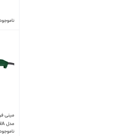
ناموجود
مدل DWT WS13-115TNA
ناموجود