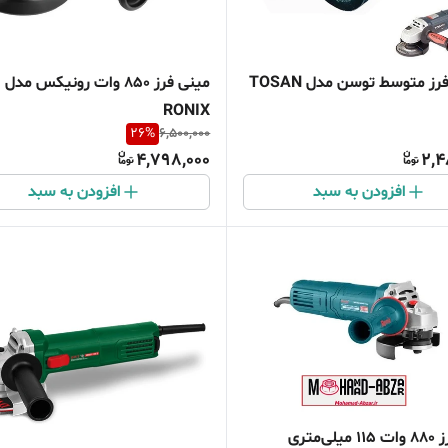
آرمیچر فرز متوسط توسن مدل TOSAN
می
RONIX
26
%
6,500,000
4,798,000
2,4
افزودن به سبد
افزودن به سبد
مینی فرز 880 وات 115 میلی‌متری