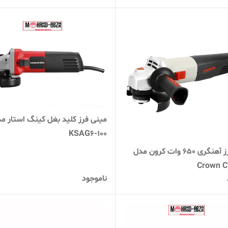
مینی فرز کلید بغل کینگ استار م
KSAG6-100
مینی فرز آهنگری 650 وات کرون مدل
Crown C
ناموجود