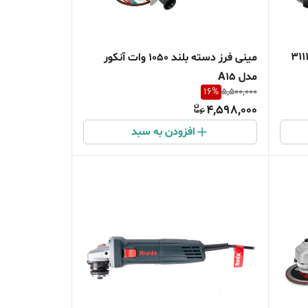
نی فرز 850 وات رونیکس مدل 3111
مینی فرز دسته بلند ۱۰۵۰ وات آنکور
مدل A15
16
%
5,500,000
4,598,000
افزودن به سبد