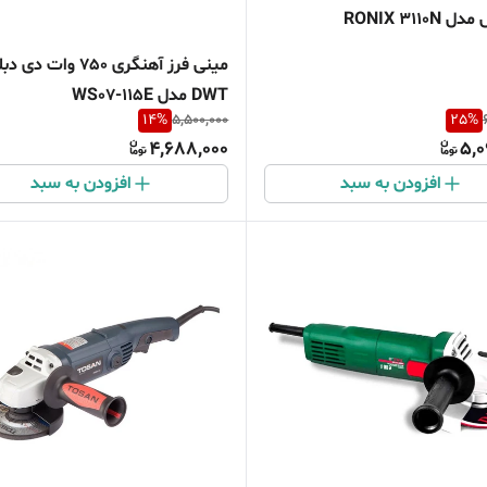
RONIX 3110
مینی فرز آهنگری 750 وات 
DWT مدل WS07-115E
14
%
5,500,000
25
%
4,688,000
5,0
افزودن به سبد
افزودن به سبد