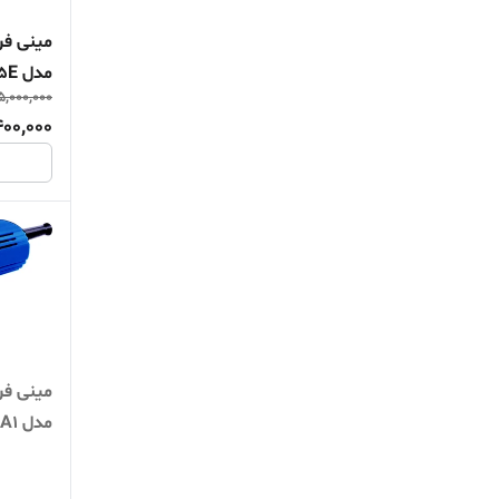
مدل WS06-115E
5,000,000
400,000
مدل ANCHOR BIST A1