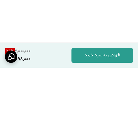
25
%
6,800,000
افزودن به سبد خرید
5,098,000
برگشت به بالا