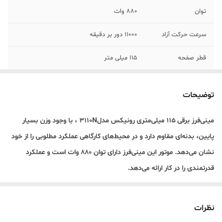
توان
880 وات
سرعت حرکت آزاد
11000 دور بر دقیقه
قطر صفحه
115 میلی متر
وزن
1.87 کیلوگرم
توضیحات
اقلام همراه کالا
ذغال 1 جفت، دسته جانبی 1 عدد، آچار صفحه 1
عدد، آچار 1 عدد، گارد 1 عدد
مینی‌فرز برقی 115 میلی‌متری رونیکس مدل3110N ، با وجود وزن بسیار
پایین، بدنه‌ای مقاوم دارد و در محیط‌های کارگاهی عملکرد مطلوبی را از خود
گارانتی
گارانتي 12 ماهه شرکت رونيکس
نشان می‌دهد. موتور این مینی‌فرز دارای توان 880 وات است و عملکرد
قدرتمندی را در کار ارائه می‌دهد.
سیم‌پیچی‌های باکیفیت و پوشش اپوکسی، از نفوذ گردوغبار به این مینی‌فرز
نظرات
جلوگیری کرده و طول عمر دستگاه را به شکل قابل‌توجهی افزایش می‌دهند.