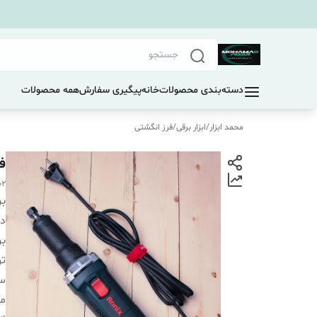
دسته‌بندی محصولات
خانه
پیگیری سفارش
همه محصولات
محمد ابزار
/
ابزار برقی
/
فرز انگشتی
فرز
02
بر
دس
بر
تو
سر
م