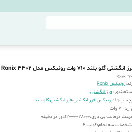
 انگشتی گلو بلند 710 وات رونیکس مدل Ronix 3302
Ronix 33
ند:
رونیکس Ronix
ته‌بندی
:
فرز انگشتی
چسب‌ها :
رونیکس
،
فرز انگشتی
،
فرز انگشتی گلو بلند
ان
:
710 وات
عت درحالت بی باری
:
28000~12000دور در دقیقه
شخصات سه نظام
:
کولت 6