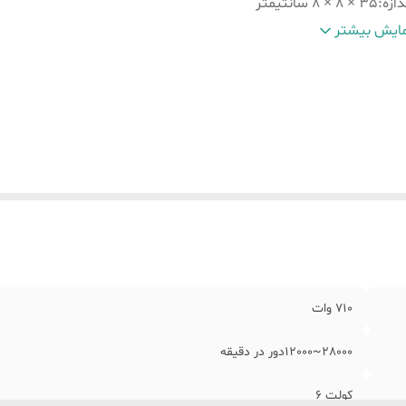
دازه
:
35 × 8 × 8 سانتیمتر
زن
:
1.8 کیلوکرم
ایش بیشتر
رانتی
:
12 ماهه
مر
:
دارد
710 وات
28000~12000دور در دقیقه
کولت 6