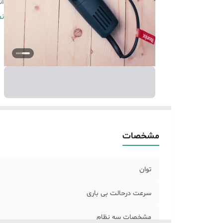
ان
و
نم
گا
دی
مشخصات
توان
سرعت درحالت بی باری
مشخصات سه نظام