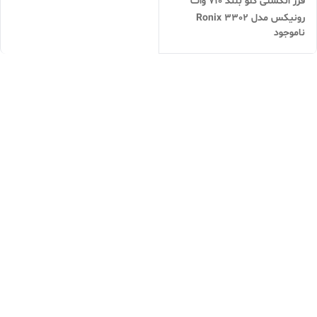
فرز انگشتی گلو بلند 710 وات
رونیکس مدل Ronix 3302
ناموجود