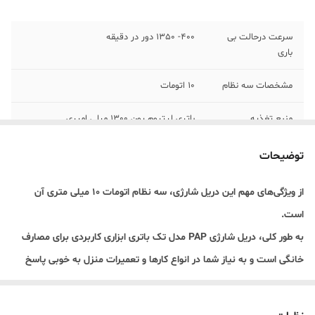
سرعت درحالت بی
400- 1350 دور در دقیقه
باری
مشخصات سه نظام
10 اتومات
منبع تغذیه
باتری لیتیوم یون 1300 میلی امپری
کلید گازی
دارد
توضیحات
اقلام همراه کالا
شارژر، کیف همراه ، (متر – مته – سری پیچ
از ویژگی‌های مهم این دریل شارژی، سه نظام اتومات 10 میلی متری آن
گوشتی – سری بکس – رابط معمولی و منعطف)
است.
فقط برای 21ولت
به طور کلی، دریل شارژی PAP مدل تک باتری ابزاری کاربردی برای مصارف
وزن
900 گرم
خانگی است و به نیاز شما در انواع کارها و تعمیرات منزل به خوبی پاسخ
گارانتی
12 ماهه
می‌دهد. محمدابزار این دریل را با بهترین قیمت موجود کرده است تا مانند
همیشه با خیالی راحت از ما خرید کنید.